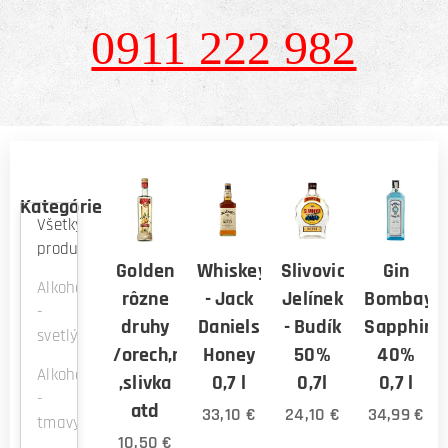
0911 222 982
Kategórie
Všetky
produkty
Golden
Whiskey
Slivovica
Gin
Alkohol
rôzne
- Jack
Jelínek
Bombay
-
druhy
Daniels
- Budík
Sapphire
svetlý
/orech,mrhula
Honey
50%
40%
Alkohol
,slivka
0,7 l
0,7l
0,7 l
-
atd
33,10
€
24,10
€
34,99
€
tmavý
10,50
€