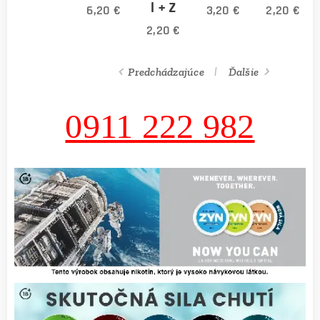
l + Z
6,20
€
3,20
€
2,20
€
2,20
€
Predchádzajúce
Ďalšie
0911 222 982