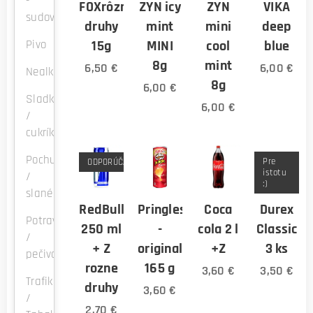
-
FOXrôzne
ZYN icy
ZYN
VIKA
sudové
druhy
mint
mini
deep
Pivo
15g
MINI
cool
blue
8g
mint
6,50
€
6,00
€
Nealko
8g
6,00
€
Sladkosti
6,00
€
/
cukríky
Pochutiny
Pre
ODPORÚČAME
istotu
/
:)
slané
RedBull
Pringles
Coca
Durex
Potraviny
250 ml
-
cola 2 l
Classic
/
+ Z
original
+Z
3 ks
pečivo
rozne
165 g
3,60
€
3,50
€
Trafika
druhy
3,60
€
/
2,70
€