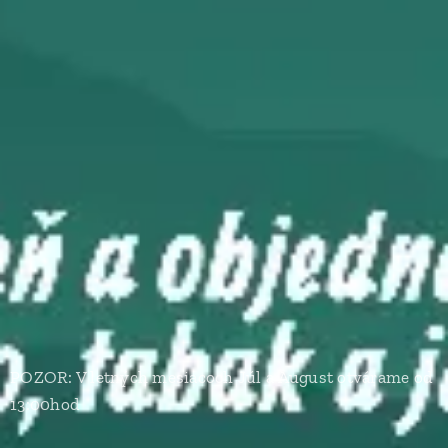
POZOR: V letných mesiacoch Júl a August otvárame od
13:00hod