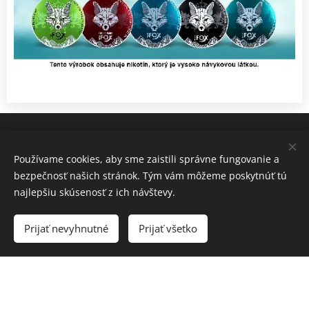
Rozvoz zabezpečujeme v
spolupráci s taxi službou,
Používame cookies, aby sme zaistili správne fungovanie a
bezpečnosť našich stránok. Tým vám môžeme poskytnúť tú
preto Vás prosíme o vyzdvihnutie tovaru pri prvých
najlepšiu skúsenosť z ich návštevy.
dverách do objektu/vchodu. Garantujeme uvedené
Prijať nevyhnutné
Prijať všetko
ceny rozvozu po prvé dvere, nenesieme
zodpovednosť za inak dohodnuté podmienky.
pochopenie.
Ďakujeme za