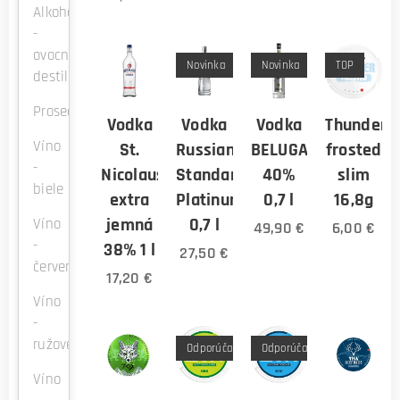
Alkohol
-
ovocné
Novinka
Novinka
TOP
destiláty
Prosecco
Vodka
Vodka
Vodka
Thunder
Víno
St.
Russian
BELUGA
frosted
-
Nicolaus
Standard
40%
slim
biele
extra
Platinum
0,7 l
16,8g
jemná
0,7 l
Víno
49,90
€
6,00
€
-
38% 1 l
27,50
€
červené
17,20
€
Víno
-
ružové
Odporúčame
Odporúčame!
Víno