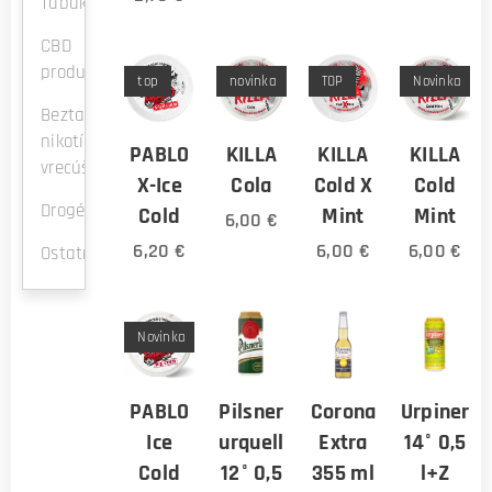
Tabak
CBD
produkty
top
novinka
TOP
Novinka
Beztabakové
nikotínové
PABLO
KILLA
KILLA
KILLA
vrecúška
X-Ice
Cola
Cold X
Cold
Drogéria
Cold
Mint
Mint
6,00
€
6,20
€
6,00
€
6,00
€
Ostatné
Novinka
PABLO
Pilsner
Corona
Urpiner
Ice
urquell
Extra
14° 0,5
Cold
12° 0,5
355 ml
l+Z