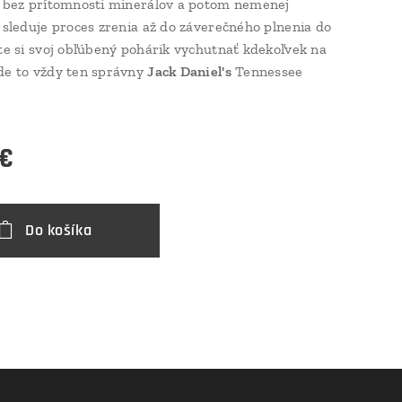
y bez prítomnosti minerálov a potom nemenej
o sleduje proces zrenia až do záverečného plnenia do
ete si svoj obľúbený pohárik vychutnať kdekoľvek na
de to vždy ten správny
Jack Daniel's
Tennessee
€
Do košíka