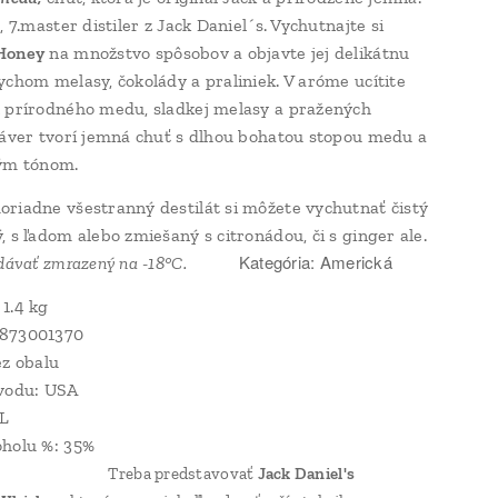
, 7.master distiler z Jack Daniel´s. Vychutnajte si
Honey
na množstvo spôsobov a objavte jej delikátnu
ychom melasy, čokolády a praliniek. V aróme ucítite
 prírodného medu, sladkej melasy a pražených
Záver tvorí jemná chuť s dlhou bohatou stopou medu a
vým tónom.
riadne všestranný destilát si môžete vychutnať čistý
, s ľadom alebo zmiešaný s citronádou, či s ginger ale.
Kategória: Americká
podávať zmrazený na -18°C.
1.4 kg
873001370
ez obalu
ôvodu: USA
7L
ah alkoholu %: 35%
Treba predstavovať
Jack Daniel's