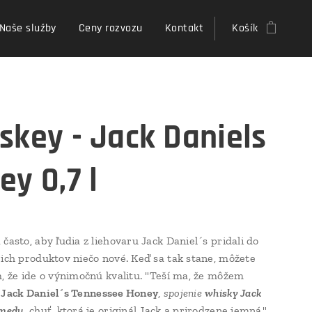
Naše služby
Ceny rozvozu
Kontakt
Košík
skey - Jack Daniels
ey 0,7 l
často, aby ľudia z liehovaru Jack Daniel´s pridali do
jich produktov niečo nové. Keď sa tak stane, môžete
m, že ide o výnimočnú kvalitu. "Teší ma, že môžem
ť
Jack Daniel´s Tennessee Honey
,
spojenie
whisky Jack
 medu,
chuť, ktorá je originál Jack a prirodzene jemná."