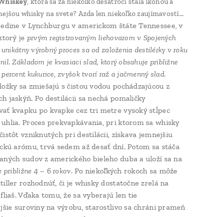
 Whiskey
, ktorá sa za niekoľko desaťročí stala ikonou a
ejšou whisky na svete? Azda len niekoľko zaujímavostí...
jedine v Lynchburgu v americkom štáte Tennessee, v
ktorý je
prvým registrovaným liehovarom v Spojených
j unikátny výrobný proces sa od
založenia destilérky v roku
il. Základom je kvasiaci slad, ktorý obsahuje približne
percent kukurice, zvyšok tvorí raž a jačmenný slad.
ložky sa zmiešajú s čistou vodou pochádzajúcou z
h jaskýň. Po destilácii sa nechá pomaličky
ať kvapku po kvapke cez tri metre vysoký stĺpec
uhlia. Proces prekvapkávania, pri ktorom sa whisky
istôt vzniknutých pri destilácii, získava jemnejšiu
ickú arómu, trvá sedem až desať dní. Potom sa stáča
aných sudov z amerického bieleho duba a uloží sa na
e približne 4 – 6 rokov.
Po niekoľkých rokoch sa môže
tiller rozhodnúť, či je whisky dostatočne zrelá na
fliaš. Vďaka tomu, že sa vyberajú len tie
ejšie suroviny na výrobu, starostlivo sa chráni prameň