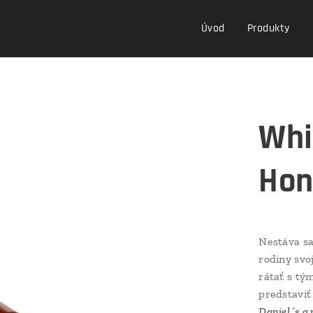
Úvod
Produkty
Whi
Hon
Nestáva sa 
rodiny svo
rátať s tý
predstavi
Daniel´s a