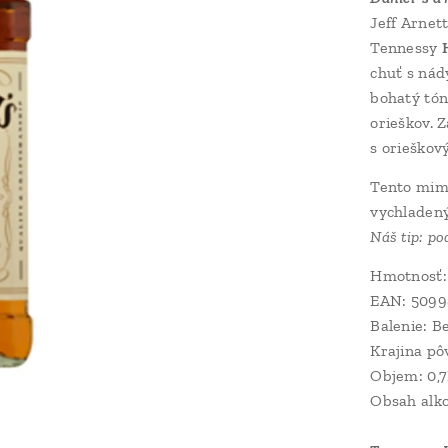
Jeff Arnett
Tennessy
chuť s nád
bohatý tón
orieškov. 
s orieško
Tento mimo
vychladený
Náš tip: 
Hmotnosť: 
EAN: 5099
Balenie: B
Krajina p
Objem: 0,
Obs