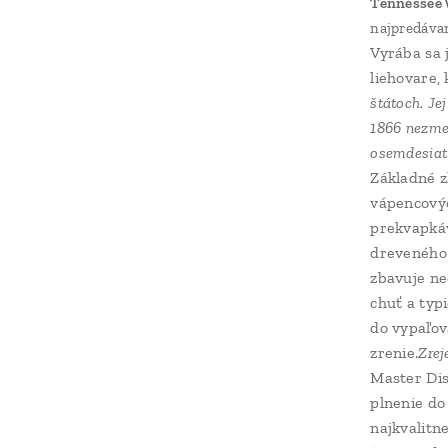
Tennessee
najpredávan
Vyrába sa 
liehovare, 
štátoch. Je
1866 nezmen
osemdesiat 
Základné z
vápencovýc
prekvapkáv
dreveného 
zbavuje neč
chuť a typ
do vypaľov
zrenie.
Zrej
Master Dis
plnenie do 
najkvalitn