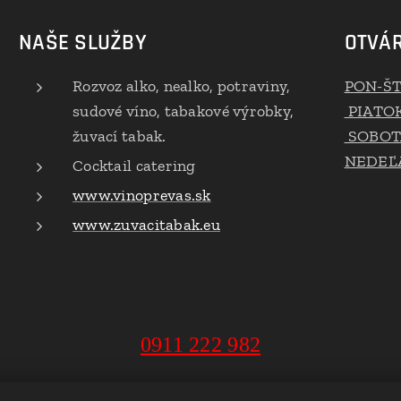
NAŠE SLUŽBY
OTVÁR
Rozvoz alko, nealko, potraviny,
PON-Š
sudové víno, tabakové výrobky,
PIATO
žuvací tabak.
SOBOT
NEDEĽA
Cocktail catering
www.vinoprevas.sk
www.zuvacitabak.eu
0911 222 982