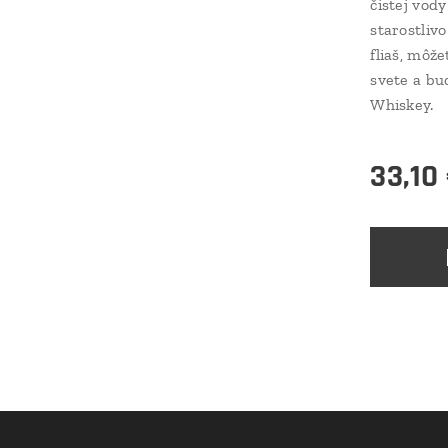
čistej vod
starostliv
fliaš, môž
svete a bu
Whiskey.
33,10