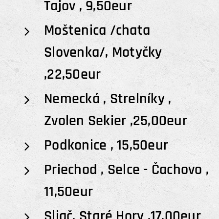
Tajov , 9,50eur
Moštenica /chata
Slovenka/, Motyčky
,22,50eur
Nemecká , Strelníky ,
Zvolen Sekier ,25,00eur
Podkonice , 15,50eur
Priechod , Selce - Čachovo ,
11,50eur
Sliač, Staré Hory ,17,00eur