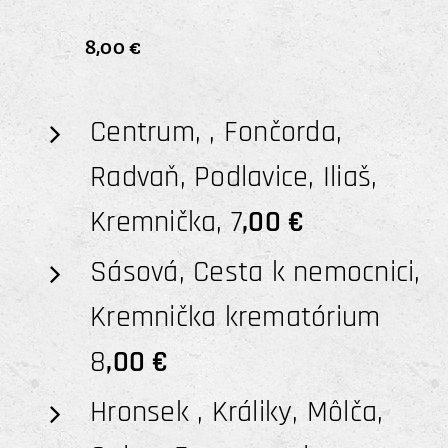
8,00 €
Centrum, , Fončorda,
Radvaň, Podlavice, Iliaš,
Kremnička, 7
,00 €
Sásová, Cesta k nemocnici,
Kremnička krematórium
8
,00 €
Hronsek , Králiky, Môlča,