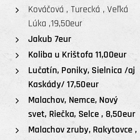
Kováčová , Turecká , Veľká
Lúka ,19,50eur
Jakub 7eur
Koliba u Krištofa 11,00eur
Lučatín, Poniky, Sielnica /aj
Kaskády/ 17,50eur
Malachov, Nemce, Nový
svet, Riečka, Selce , 8,50eur
Malachov zruby, Rakytovce ,