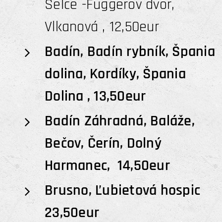
Selce -Fuggerov dvor,
Vlkanová , 12,50eur
Badín, Badín rybník, Špania
dolina, Kordíky, Špania
Dolina , 13,50eur
Badín Záhradná, Baláže,
Bečov, Čerín, Dolný
Harmanec, 14,50eur
Brusno, Ľubietová hospic
23,50eur