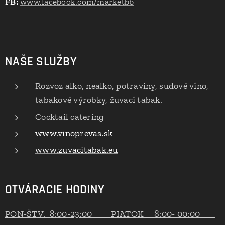
FB:
www.facebook.com/marketbb
NAŠE SLUŽBY
Rozvoz alko, nealko, potraviny, sudové víno,
tabakové výrobky, žuvací tabak.
Cocktail catering
www.vinoprevas.sk
www.zuvacitabak.eu
OTVÁRACIE HODINY
PON-ŠTV. 8:00-23:00 PIATOK 8:00- 00:00