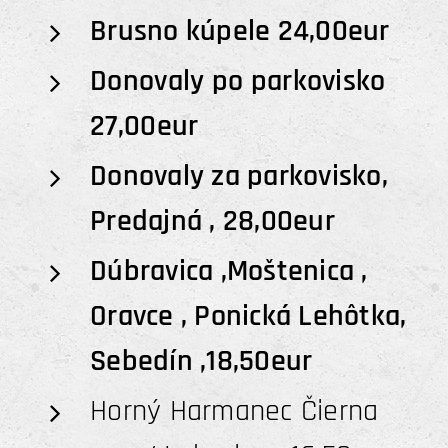
Brusno kúpele 24,00eur
Donovaly po parkovisko
27,00eur
Donovaly za parkovisko,
Predajná , 28,00eur
Dúbravica ,Moštenica ,
Oravce , Ponická Lehôtka,
Sebedín ,18,50eur
Horný Harmanec Čierna