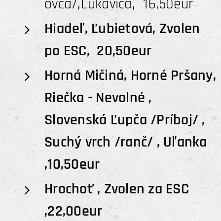
ovca/,Lukavica, 16,50eur
Hiadeľ, Ľubietová, Zvolen
po ESC, 20,50eur
Horná Mičiná, Horné Pršany,
Riečka - Nevolné ,
Slovenská Ľupča /Príboj/ ,
Suchý vrch /ranč/ , Uľanka
,10,50eur
Hrochoť , Zvolen za ESC
,22,00eur