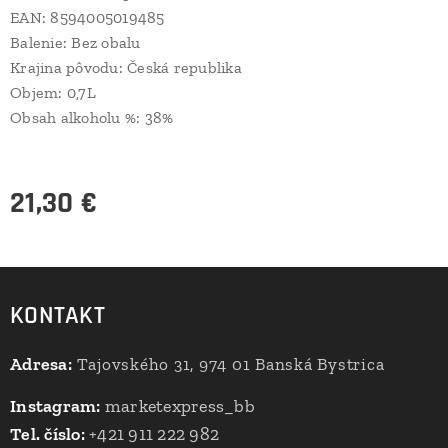
EAN: 8594005019485
Balenie: Bez obalu
Krajina pôvodu: Česká republika
Objem: 0,7L
Obsah alkoholu %: 38%
21,30
€
KONTAKT
Adresa:
Tajovského 31, 974 01 Banská Bystrica
Instagram:
marketexpress_bb
Tel. číslo:
+421 911 222 982