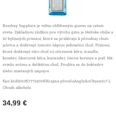
Bombay Sapphire je veľmi obľúbeným ginom na celom
svete. Základnou zložkou pre výrobu ginu je škótske obilie a
10 bylinných prímesí, ktoré sa pridávajú k pôvodnej chuti
jalovca a dodávajú tomuto nápoju jedinečnú chuť. Prímesi,
ktoré dodávajú túto chuť sú citrónová kôra, mandle,
kosatec, škoricová kôra, koriander, čierne korenie a pod. Má
sviežu arómu a delikátnu chuť. Používa sa do kokteilov
alebo miešaných nápojov.
Ean kód5010677714006Krajina pôvoduAnglickoObjem0.7 L
Obsah alkoholu
34,99
€