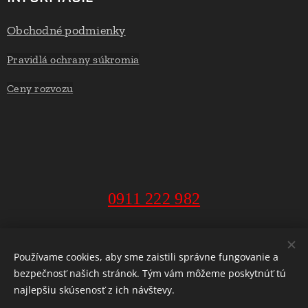
Obchodné podmienky
Pravidlá ochrany súkromia
Ceny rozvozu
0911 222 982
MarketExpress - donáška alko a potravín Banská Bystrica, 2018
Používame cookies, aby sme zaistili správne fungovanie a
bezpečnosť našich stránok. Tým vám môžeme poskytnúť tú
Cookies
najlepšiu skúsenosť z ich návštevy.