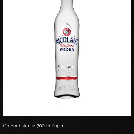
Objem balenia: 700 mlPopis