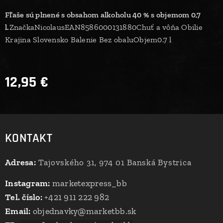
Fľaše sú plnené s obsahom alkoholu 40 % s objemom 0,7
l.
ZnačkaNicolausEAN8586000131880Chuť a vôňa Obilie
Krajina Slovensko Balenie Bez obaluObjem0.7 l
12,95
€
KONTAKT
Adresa:
Tajovského 31, 974 01 Banská Bystrica
Instagram:
marketexpress_bb
Tel. číslo:
+421 911 222 982
Email:
objednavky@marketbb.sk