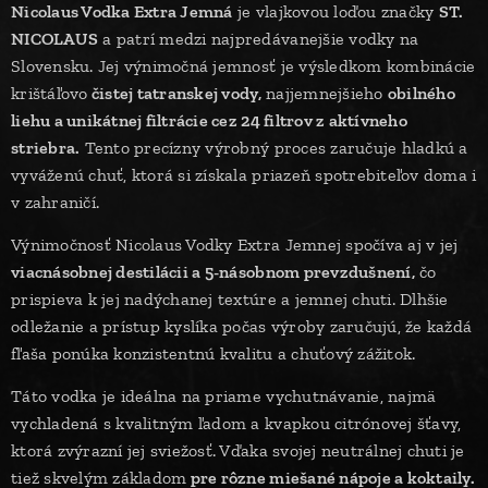
Nicolaus Vodka Extra Jemná
je vlajkovou loďou značky
ST.
NICOLAUS
a patrí medzi najpredávanejšie vodky na
Slovensku. Jej výnimočná jemnosť je výsledkom kombinácie
krištáľovo
čistej tatranskej vody,
najjemnejšieho
obilného
liehu a unikátnej filtrácie cez 24 filtrov z aktívneho
striebra.
Tento precízny výrobný proces zaručuje hladkú a
vyváženú chuť, ktorá si získala priazeň spotrebiteľov doma i
v zahraničí. ​
Výnimočnosť Nicolaus Vodky Extra Jemnej spočíva aj v jej
viacnásobnej destilácii a 5-násobnom prevzdušnení,
čo
prispieva k jej nadýchanej textúre a jemnej chuti. Dlhšie
odležanie a prístup kyslíka počas výroby zaručujú, že každá
fľaša ponúka konzistentnú kvalitu a chuťový zážitok.
Táto vodka je ideálna na priame vychutnávanie, najmä
vychladená s kvalitným ľadom a kvapkou citrónovej šťavy,
ktorá zvýrazní jej sviežosť. Vďaka svojej neutrálnej chuti je
tiež skvelým základom
pre rôzne miešané nápoje a koktaily.