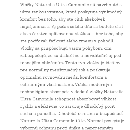
Vložky Naturella Ultra Camomile sú navrhnuté s
ultra tenkou vrstvou, ktorá poskytuje výnimočný
komfort bez toho, aby ste cítili akékoľvek
nepríjemnosti. Aj počas celého dňa sa budete cítiť
ako s čerstvo aplikovanou vložkou – bez toho, aby
ste pociťovali ťažkosti alebo zmenu v pohodlí.
Vložky sa prispôsobujú vašim pohybom, čím
zabezpečujú, že sú diskrétne a neviditeľné aj pod
tesnejším oblečením. Tento typ vložky je ideálny
pre normálny menštruačný tok a poskytuje
optimálnu rovnováhu medzi komfortom a
ochrannými vlastnosťami. Vďaka moderným
technológiam absorpcie vkladajú vložky Naturella
Ultra Camomile schopnosť absorbovať vlhkosť
rýchlo a efektívne, čo zaručuje dlhodobý pocit
sucha a pohodlia. Dlhodobá ochrana a bezpečnosť
Naturella Ultra Camomile 10 ks Normal poskytuje
výbornú ochranu proti úniku a nepríjemným