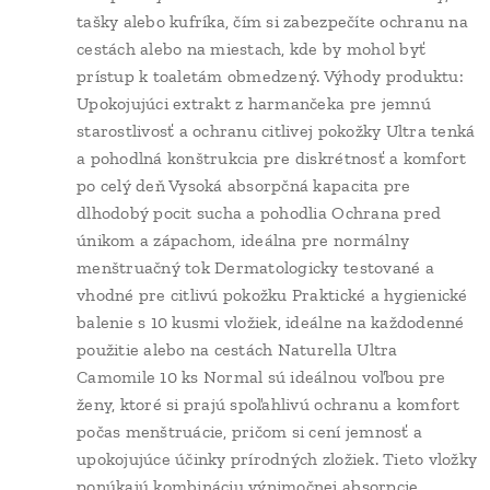
tašky alebo kufríka, čím si zabezpečíte ochranu na
cestách alebo na miestach, kde by mohol byť
prístup k toaletám obmedzený. Výhody produktu:
Upokojujúci extrakt z harmančeka pre jemnú
starostlivosť a ochranu citlivej pokožky Ultra tenká
a pohodlná konštrukcia pre diskrétnosť a komfort
po celý deň Vysoká absorpčná kapacita pre
dlhodobý pocit sucha a pohodlia Ochrana pred
únikom a zápachom, ideálna pre normálny
menštruačný tok Dermatologicky testované a
vhodné pre citlivú pokožku Praktické a hygienické
balenie s 10 kusmi vložiek, ideálne na každodenné
použitie alebo na cestách Naturella Ultra
Camomile 10 ks Normal sú ideálnou voľbou pre
ženy, ktoré si prajú spoľahlivú ochranu a komfort
počas menštruácie, pričom si cení jemnosť a
upokojujúce účinky prírodných zložiek. Tieto vložky
ponúkajú kombináciu výnimočnej absorpcie,