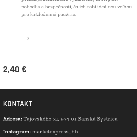
pohodlia a bezpečnosti, čo ich robí ideálnou voľbou
pre každodenné použitie.
2,40
€
KONTAKT
Adresa:
Tajovského 31, 974 01 Banská Bystrica
Instagram:
marketexpress_bb