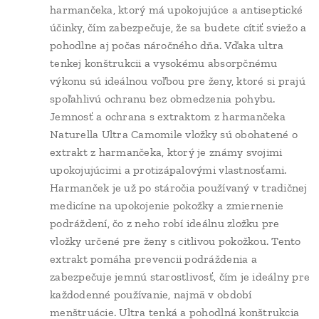
harmančeka, ktorý má upokojujúce a antiseptické
účinky, čím zabezpečuje, že sa budete cítiť sviežo a
pohodlne aj počas náročného dňa. Vďaka ultra
tenkej konštrukcii a vysokému absorpčnému
výkonu sú ideálnou voľbou pre ženy, ktoré si prajú
spoľahlivú ochranu bez obmedzenia pohybu.
Jemnosť a ochrana s extraktom z harmančeka
Naturella Ultra Camomile vložky sú obohatené o
extrakt z harmančeka, ktorý je známy svojimi
upokojujúcimi a protizápalovými vlastnosťami.
Harmanček je už po stáročia používaný v tradičnej
medicíne na upokojenie pokožky a zmiernenie
podráždení, čo z neho robí ideálnu zložku pre
vložky určené pre ženy s citlivou pokožkou. Tento
extrakt pomáha prevencii podráždenia a
zabezpečuje jemnú starostlivosť, čím je ideálny pre
každodenné používanie, najmä v období
menštruácie. Ultra tenká a pohodlná konštrukcia