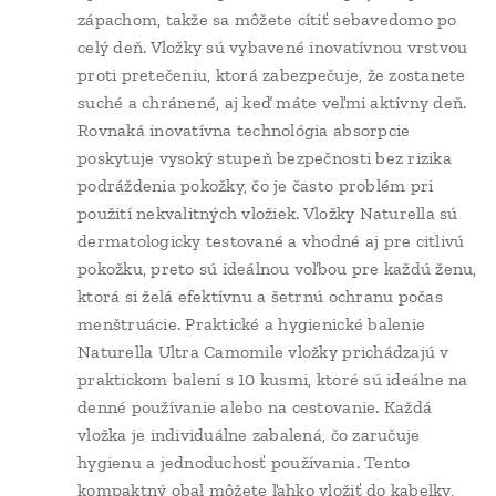
zápachom, takže sa môžete cítiť sebavedomo po
celý deň. Vložky sú vybavené inovatívnou vrstvou
proti pretečeniu, ktorá zabezpečuje, že zostanete
suché a chránené, aj keď máte veľmi aktívny deň.
Rovnaká inovatívna technológia absorpcie
poskytuje vysoký stupeň bezpečnosti bez rizika
podráždenia pokožky, čo je často problém pri
použití nekvalitných vložiek. Vložky Naturella sú
dermatologicky testované a vhodné aj pre citlivú
pokožku, preto sú ideálnou voľbou pre každú ženu,
ktorá si želá efektívnu a šetrnú ochranu počas
menštruácie. Praktické a hygienické balenie
Naturella Ultra Camomile vložky prichádzajú v
praktickom balení s 10 kusmi, ktoré sú ideálne na
denné používanie alebo na cestovanie. Každá
vložka je individuálne zabalená, čo zaručuje
hygienu a jednoduchosť používania. Tento
kompaktný obal môžete ľahko vložiť do kabelky,