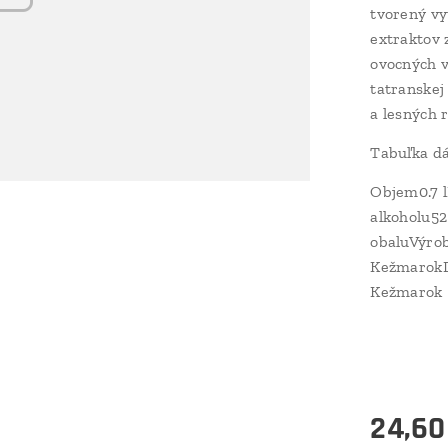
tvorený v
extraktov 
ovocných v
tatranskej
a lesných r
Tabuľka d
Objem0.7 
alkoholu52
obaluVýrob
KežmarokDi
Kežmarok
24,60