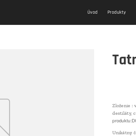
Úvod
Produkty
Tat
Zloženie : 
destiláty,
produktu:
Unikátny č