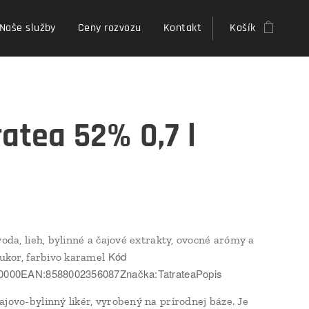
Naše služby
Ceny rozvozu
Kontakt
Košík
ratea 52% 0,7 l
voda, lieh, bylinné a čajové extrakty, ovocné arómy a
Kód
 cukor, farbivo karamel
D0000EAN:8588002356087Značka:TatrateaPopis
ajovo-bylinný likér, vyrobený na prírodnej báze. Je