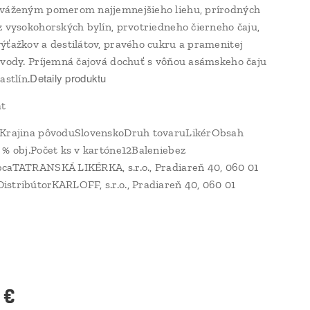
yváženým pomerom najjemnejšieho liehu, prírodných
z vysokohorských bylín, prvotriedneho čierneho čaju,
ýťažkov a destilátov, pravého cukru a pramenitej
 vody. Príjemná čajová dochuť s vôňou asámskeho čaju
Detaily produktu
astlín.
át
lKrajina pôvoduSlovenskoDruh tovaruLikérObsah
 % obj.Počet ks v kartóne12Baleniebez
caTATRANSKÁ LIKÉRKA, s.r.o., Pradiareň 40, 060 01
stribútorKARLOFF, s.r.o., Pradiareň 40, 060 01
€