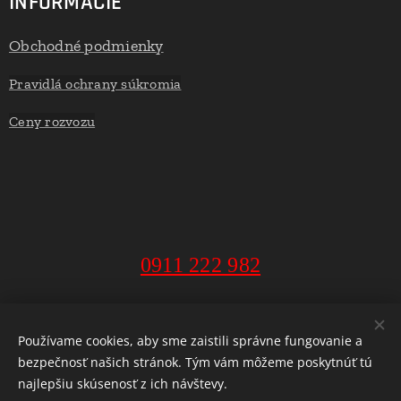
INFORMÁCIE
Obchodné podmienky
Pravidlá ochrany súkromia
Ceny rozvozu
0911 222 982
MarketExpress - donáška alko a potravín Banská Bystrica, 2018
Používame cookies, aby sme zaistili správne fungovanie a
bezpečnosť našich stránok. Tým vám môžeme poskytnúť tú
Cookies
najlepšiu skúsenosť z ich návštevy.