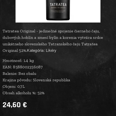
Tatratea Original - jedinečné spojenie čierneho čaju,
dubových hoblín a zmesí bylín a korenia vytvára srdce
unikátneho slovenského Tatranského čaju Tatratea
Kategória: Likéry
Original 52%.
Hmotnosť: 1.4 kg
EAN: 8588002356087
Balenie: Bez obalu
Krajina pôvodu: Slovenská republika
Objem: 0,7L
Obsah alkoholu %: 52%
24,60
€