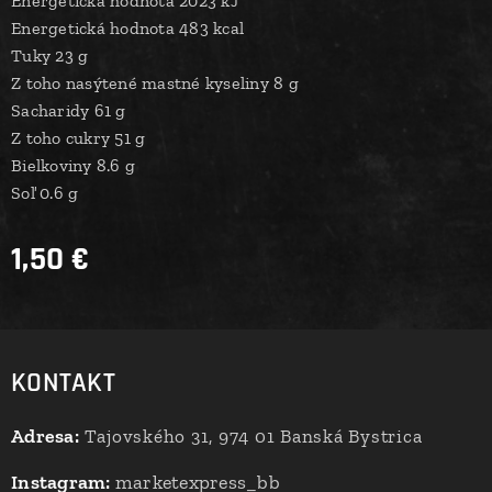
Energetická hodnota 2023 kJ
Energetická hodnota 483 kcal
Tuky 23 g
Z toho nasýtené mastné kyseliny 8 g
Sacharidy 61 g
Z toho cukry 51 g
Bielkoviny 8.6 g
Soľ 0.6 g
1,50
€
KONTAKT
Adresa:
Tajovského 31, 974 01 Banská Bystrica
Instagram:
marketexpress_bb