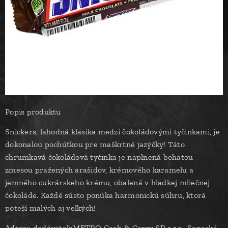
Popis produktu
Snickers, lahodná klasika medzi čokoládovými tyčinkami, je
dokonalou pochúťkou pre maškrtné jazýčky! Táto
chrumkavá čokoládová tyčinka je naplnená bohatou
zmesou pražených arašidov, krémového karamelu a
jemného cukrárskeho krému, obalená v hladkej mliečnej
čokoláde. Každé sústo ponúka harmonickú súhru, ktorá
poteší malých aj veľkých!
Adresa dodávateľaMETRO Cash & Carry SR s.r.o., Senecká