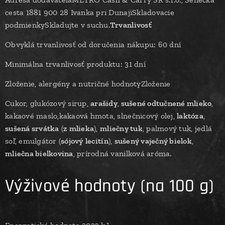
cesta 1881 900 28 Ivanka pri DunajiSkladovacie
podmienkySkladujte v suchu.
Trvanlivosť
Obvyklá trvanlivosť od doručenia nákupu: 60 dní
Minimálna trvanlivosť produktu: 31 dní
Zloženie, alergény a nutričné hodnotyZloženie
Cukor, glukózový sirup,
arašidy
,
sušené odtučnené mlieko
,
kakaové maslo,kakaová hmota, slnečnicový olej,
laktóza
,
sušená srvátka
(
z mlieka
),
mliečny tuk
, palmový tuk, jedlá
soľ, emulgátor (
sójový
lecitín
),
sušený vaječný bielok
,
mliečna bielkovina
, prírodná vanilková aróma.
Výživové hodnoty (na 100 g)