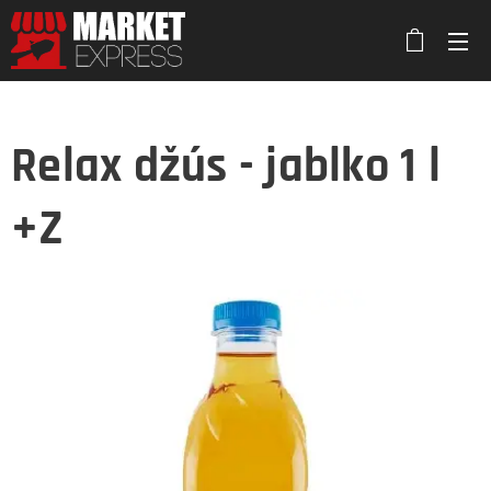
Relax džús - jablko 1 l
+Z