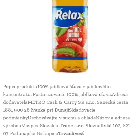
Popis produktu100% jablková šťava z jablkového
koncentrátu. Pasterizované. 100% jablková šťava.Adresa
dodávateľaMETRO Cash & Carry SR s.r.o. Senecká cesta
1881 900 28 Ivanka pri DunajiSkladovacie
podmienkyUschovávajte v suchu a chladeNázov a adresa
výrobcuMaspex Slovakia Trade s.r.o. Slovnaftská 102, 821
07 Podunajské Biskupice
Trvanlivosť