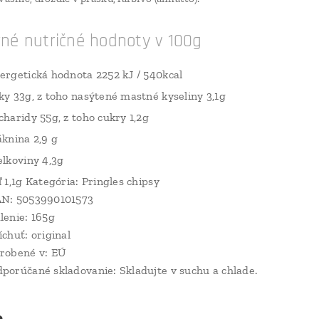
né nutričné hodnoty v 100g
ergetická hodnota 2252 kJ / 540kcal
ky 33g, z toho nasýtené mastné kyseliny 3,1g
charidy 55g, z toho cukry 1,2g
áknina 2,9 g
elkoviny 4,3g
ľ 1,1g Kategória: Pringles chipsy
N: 5053990101573
lenie: 165g
íchuť: original
robené v: EÚ
porúčané skladovanie: Skladujte v suchu a chlade.