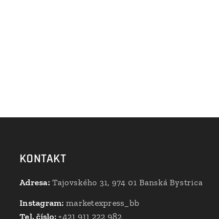
KONTAKT
Adresa:
Tajovského 31, 974 01 Banská Bystrica
Instagram:
marketexpress_bb
Tel. číslo:
+421 911 222 982