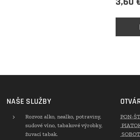
3,60
NAŠE SLUŽBY
OTVÁR
Rozvoz alko, nealko, potraviny,
PON-Š
sudové víno, tabakové výrobky,
PIATO
žuvací tabak.
SOBOT