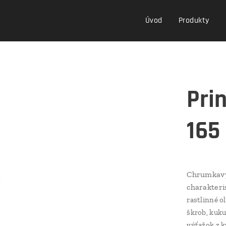
Úvod
Produkty
Pri
165
Chrumkavý
charakter
rastlinné o
škrob, kuku
výťažok z k