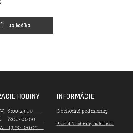
€
Do košíka
ACIE HODINY
INFORMÁCIE
TV. 8:00-23:00
Obchodné podmienky
K 8:00- 00:00
Pravidlá ochrany súkromia
A 13:00- 00:00