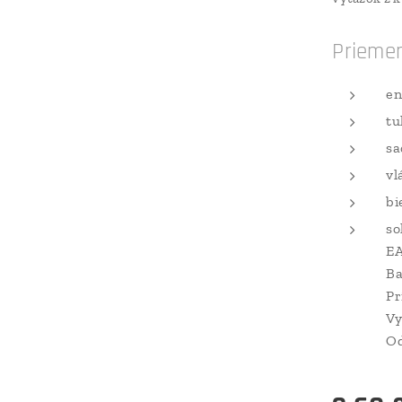
Priemer
en
tu
sa
vl
bi
so
EA
Ba
Pr
Vy
Od