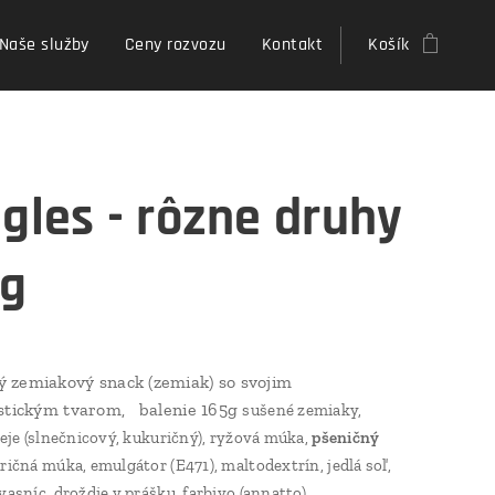
Naše služby
Ceny rozvozu
Kontakt
Košík
ngles - rôzne druhy
 g
 zemiakový snack (zemiak) so svojim
istickým tvarom, balenie 165g
sušené zemiaky,
leje (slnečnicový, kukuričný), ryžová múka,
pšeničný
ričná múka, emulgátor (E471), maltodextrín, jedlá soľ,
vasníc, droždie v prášku, farbivo (annatto).