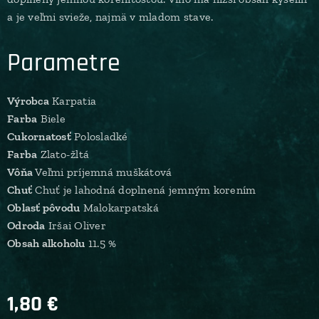
a je veľmi svieže, najmä v mladom stave.
Parametre
Výrobca
Karpatia
Farba
Biele
Cukornatosť
Polosladké
Farba
Zlato-žltá
Vôňa
Veľmi príjemná muškátová
Chuť
Chuť je lahodná doplnená jemným korením
Oblasť pôvodu
Malokarpatská
Odroda
Iršai Oliver
Obsah alkoholu
11.5 %
1,80
€