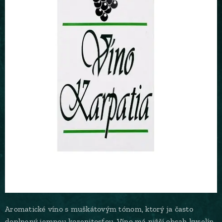
Aromatické víno s muškátovým tónom, ktorý ja často
doplnený jemnou korenitosťou. Víno má nižší obsah kyselín