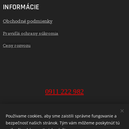
INFORMÁCIE
Obchodné podmienky
Pravidlá ochrany súkromia
Ceny rozvozu
0911 222 982
MarketExpress - donáška alko a potravín Banská Bystrica, 2018
Používame cookies, aby sme zaistili správne fungovanie a
bezpečnosť našich stránok. Tým vám môžeme poskytnúť tú
Cookies