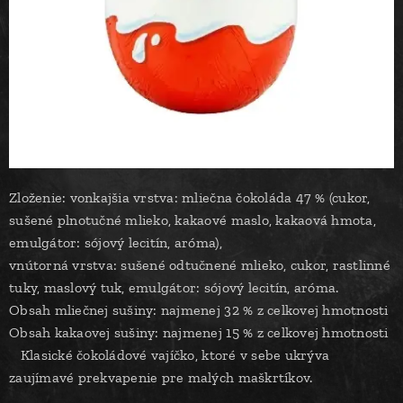
Zloženie: vonkajšia vrstva: mliečna čokoláda 47 % (cukor,
sušené plnotučné mlieko, kakaové maslo, kakaová hmota,
emulgátor: sójový lecitín, aróma),
vnútorná vrstva: sušené odtučnené mlieko, cukor, rastlinné
tuky, maslový tuk, emulgátor: sójový lecitín, aróma.
Obsah mliečnej sušiny: najmenej 32 % z celkovej hmotnosti
Obsah kakaovej sušiny: najmenej 15 % z celkovej hmotnosti
Klasické čokoládové vajíčko, ktoré v sebe ukrýva
zaujímavé prekvapenie pre malých maškrtíkov.