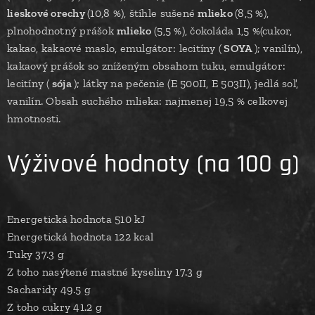
lieskové orechy
(10,8 %), štíhle sušené
mlieko
(8,5 %),
plnohodnotný prášok
mlieko
(5,5 %), čokoláda 1,5 %(cukor,
kakao, kakaové maslo, emulgátor: lecitíny (
SOYA
); vanilín),
kakaový prášok so zníženým obsahom tuku, emulgátor:
lecitíny (
sója
); látky na pečenie (E 500II, E 503II), jedlá soľ,
vanilín. Obsah suchého mlieka: najmenej 19,5 % celkovej
hmotnosti.
Výživové hodnoty (na 100 g)
Energetická hodnota 510 kJ
Energetická hodnota 122 kcal
Tuky 37.3 g
Z toho nasýtené mastné kyseliny 17.3 g
Sacharidy 49.5 g
Z toho cukry 41.2 g