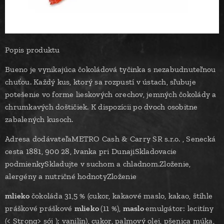
Popis produktu
Bueno je vynikajúca čokoládová tyčinka s nezabudnuteľnou
chuťou. Každý kus, ktorý sa rozpustí v ústach, sľubuje
potešenie vo forme lieskových orechov, jemných čokolády a
chrumkavých doštičiek. K dispozícii po dvoch osobitne
zabalených kusoch.
Adresa dodávateľaMETRO Cash & Carry SR s.r.o. , Senecká
cesta 1881, 900 28, Ivanka pri DunajiSkladovacie
podmienkySkladujte v suchom a chladnom.Zloženie,
alergény a nutričné hodnotyZloženie
mlieko
čokoláda 31,5 % (cukor, kakaové maslo, kakao, štíhle
práškové práškové
mlieko
(11 %),
maslo
emulgátor: lecitíny
(< Strong> sój ); vanilín), cukor, palmový olej, pšenica múka,