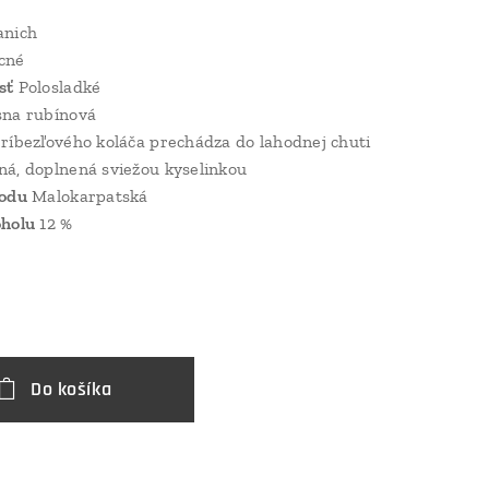
nich
cné
sť
Polosladké
na rubínová
ríbezľového koláča prechádza do lahodnej chuti
á, doplnená sviežou kyselinkou
vodu
Malokarpatská
oholu
12 %
€
Do košíka