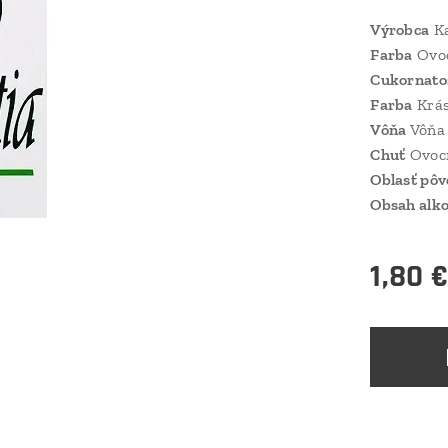
Výrobca
Ka
Farba
Ovo
Cukornato
Farba
Krás
Vôňa
Vôňa 
Chuť
Ovocn
Oblasť pô
Obsah alk
1,80