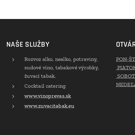
NAŠE SLUŽBY
OTVÁR
Rozvoz alko, nealko, potraviny,
PON-Š
sudové víno, tabakové výrobky,
PIATO
žuvací tabak.
SOBOT
NEDEĽA
Cocktail catering
www.vinoprevas.sk
www.zuvacitabak.eu