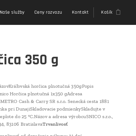
Naše služby
Ceny rozvozu
Kontakt
Košík
čica 350 g
zovKráľovská horčica plnotučná 350gPopis
ico Horčica plnotučná 1x350 gAdresa
METRO Cash & Carry SR s.r.o. Senecká cesta 1881
nka pri DunajiSkladovacie podmienkySkladujte v
teplote do 25 °C.Názov a adresa výrobcuSNICO s.r.o.,
4, 83106 Bratislava
Trvanlivosť
vanlivosť od doručenia nákupu: 31 dní