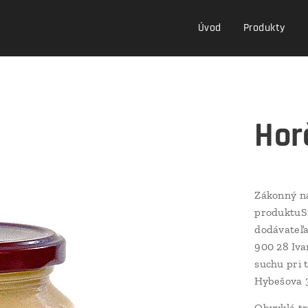
Úvod
Produkty
Hor
Zákonný ná
produktuSn
dodávateľa
900 28 Iva
suchu pri 
Hybešova 3
Obvyklá tr