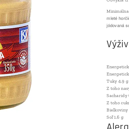
Minimálna 
mleté horči
jódovaná so
Výživ
Energetick
Energetick
Tuky 4.9 g
Z toho nas
Sacharidy 
Z toho cuk
Bielkoviny 
Soľ 1.6 g
Aler