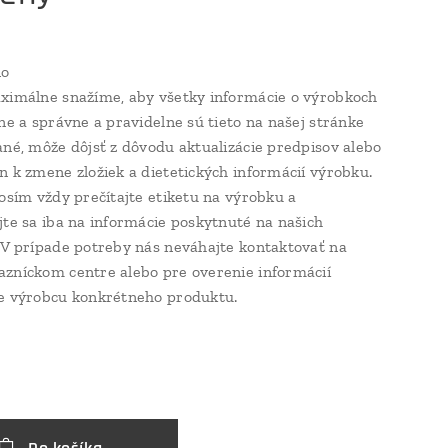
no
ximálne snažíme, aby všetky informácie o výrobkoch
lne a správne a pravidelne sú tieto na našej stránke
ané, môže dôjsť z dôvodu aktualizácie predpisov alebo
n k zmene zložiek a dietetických informácií výrobku.
rosím vždy prečítajte etiketu na výrobku a
jte sa iba na informácie poskytnuté na našich
 V prípade potreby nás neváhajte kontaktovať na
zníckom centre alebo pre overenie informácií
e výrobcu konkrétneho produktu.