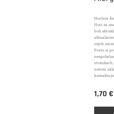
Horčica Á
Hoci sa ma
boli aktuá
aktualizov
iných zmie
Preto si p
nespolieha
stránkach.
našom záka
kontaktujt
1,70
€