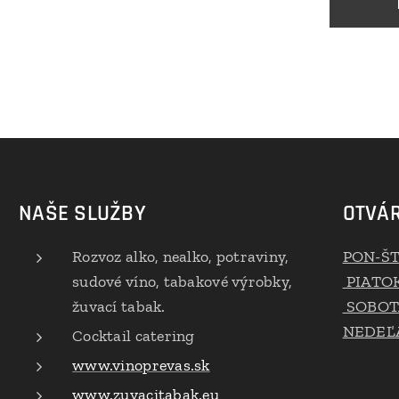
NAŠE SLUŽBY
OTVÁR
Rozvoz alko, nealko, potraviny,
PON-Š
sudové víno, tabakové výrobky,
PIATO
žuvací tabak.
SOBOT
NEDEĽA
Cocktail catering
www.vinoprevas.sk
www.zuvacitabak.eu