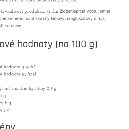
Zloženiepitná voda, jemne
trvanlivosť produktu: 31 dní
čné semeno, ocot kvasný liehový, izoglukózový sirup,
ľ, koreniny
ové hodnoty (na 100 g)
á hodnota 404 kJ
á hodnota 97 kcal
ýtené mastné kyseliny 0.5 g
6 g
ry 6 g
4.7 g
gény