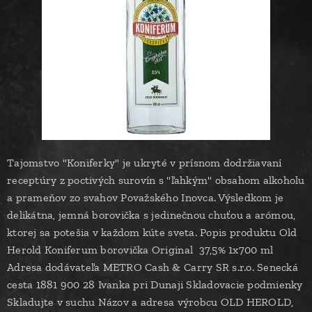
Tajomstvo "Koniferky" je ukryté v prísnom dodržiavaní
receptúry z poctivých surovín s "ľahkým" obsahom alkoholu
a prameňov zo svahov Považského Inovca. Výsledkom je
delikátna, jemná borovička s jedinečnou chuťou a arómou,
ktorej sa potešia v každom kúte sveta. Popis produktu Old
Herold Koniferum borovička Original 37,5% 1x700 ml
Adresa dodávateľa METRO Cash & Carry SR s.r.o. Senecká
cesta 1881 900 28 Ivanka pri Dunaji Skladovacie podmienky
Skladujte v suchu Názov a adresa výrobcu OLD HEROLD,