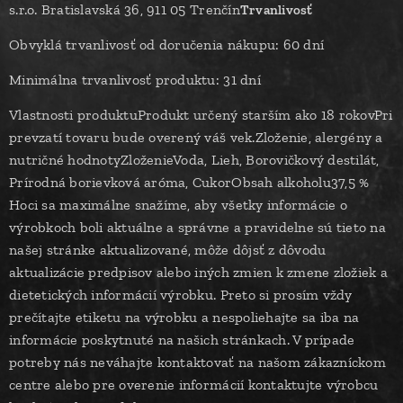
s.r.o. Bratislavská 36, 911 05 Trenčín
Trvanlivosť
Obvyklá trvanlivosť od doručenia nákupu: 60 dní
Minimálna trvanlivosť produktu: 31 dní
Vlastnosti produktuProdukt určený starším ako 18 rokovPri
prevzatí tovaru bude overený váš vek.Zloženie, alergény a
nutričné hodnotyZloženieVoda, Lieh, Borovičkový destilát,
Prírodná borievková aróma, CukorObsah alkoholu37,5 %
Hoci sa maximálne snažíme, aby všetky informácie o
výrobkoch boli aktuálne a správne a pravidelne sú tieto na
našej stránke aktualizované, môže dôjsť z dôvodu
aktualizácie predpisov alebo iných zmien k zmene zložiek a
dietetických informácií výrobku. Preto si prosím vždy
prečítajte etiketu na výrobku a nespoliehajte sa iba na
informácie poskytnuté na našich stránkach. V prípade
potreby nás neváhajte kontaktovať na našom zákazníckom
centre alebo pre overenie informácií kontaktujte výrobcu